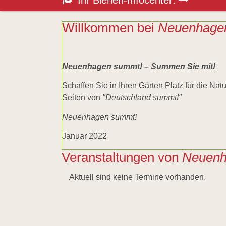
Ihr Bienen-Infocenter:
überspringen
Honigbiene
Bestäubungsfunktion
Bienensterben
Willkommen bei
Neuenhage
/
More
than
honey
Neuenhagen summt! – Summen Sie mit!
Wesensgemäße
Bienenhaltung
Schaffen Sie in Ihren Gärten Platz für die Natu
Stadtimkerei
Literatur
Seiten von
"Deutschland summt!"
Wildbienen
Neuenhagen summt!
Wildbienenarten
Bestäubungsfunktion
Januar 2022
Gefährdung
Schutz
Veranstaltungen von
Neuenh
und
Hilfe
Literatur
Aktuell sind keine Termine vorhanden.
Links
Bienenfreundlich
Gärtnern
Allgemein