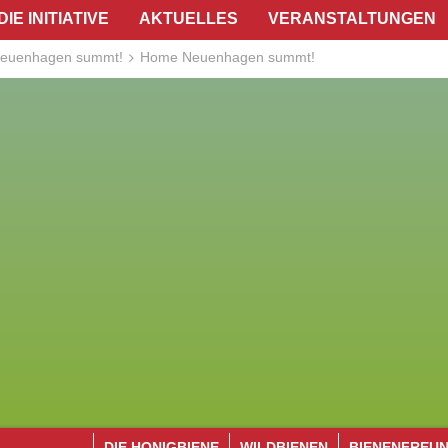
DIE INITIATIVE
AKTUELLES
VERANSTALTUNGEN
euenhagen summt!
Home Neuenhagen summt!
DIE HONIGBIENE
WILDBIENEN
BIENENFREU