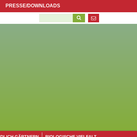
Navigation
PRESSE/DOWNLOADS
überspringen
Suchbegriffe
Navigation
NDLICH GÄRTNERN
BIOLOGISCHE VIELFALT