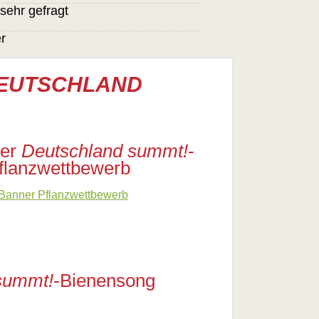
sehr gefragt
r
EUTSCHLAND
er
Deutschland summt!
-
flanzwettbewerb
summt!
-Bienensong