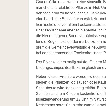
Grundstücke erschweren eine sinnvolle B
manche lang-etablierte Pflanze in Not. U
dennoch grün zu halten, hat die Gemei
eine handliche Broschüre entwickelt, um b
heimische und vor allem trockenresisten
Pflanzen ist dabei ebenso bienenfreundli
die Neuenhagener Bodenverhältnisse expli
für die Region östlich Berlins bei zuneh
greift die Gemeindeverwaltung eine Anwo
bei der zunehmenden Trockenheit noch 
Der Flyer wird erstmalig auf der Grünen 
Bildungscampus des IB kann gleich eine 
Neben dieser Premiere werden wieder zah
stehen die Pflanzen: ob Tausch oder Kau
Schaubeute wird fachkundig erklärt. Bil
Schnitzstand, um Kindern kostenfrei die 
Insektenwanderung um 12 Uhr im Natursc
Kretschmer sorgt für unterhaltsame Lerne