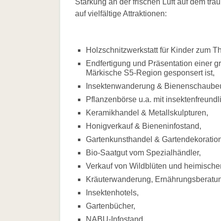
Stärkung an der frischen Luft auf dem tr
auf vielfältige Attraktionen:
Holzschnitzwerkstatt für Kinder zu
Endfertigung und Präsentation einer g
Märkische S5-Region gesponsert ist,
Insektenwanderung & Bienenschaube
Pflanzenbörse u.a. mit insektenfreundl
Keramikhandel & Metallskulpturen,
Honigverkauf & Bieneninfostand,
Gartenkunsthandel & Gartendekoration
Bio-Saatgut vom Spezialhändler,
Verkauf von Wildblüten und heimische
Kräuterwanderung, Ernährungsberatu
Insektenhotels,
Gartenbücher,
NABU-Infostand,