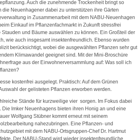
epflanzung. Auch die zunehmende Trockenheit bringt so
m die Neuenhagener dabei zu unterstützen ihre Gärten
ndeverwaltung in Zusammenarbeit mit dem NABU-Neuenhagen
eim Einkauf im Pflanzenfachmarkt in Zukunft stressfrei
te Stauden und Bäume auswählen zu können. Ein Großteil der
ch, wie auch insgesamt insektenfreundlich. Ebenso wurden
zit berücksichtigt, wobei die ausgewählten Pflanzen sehr gut
mendem Klimawandel geeignet sind. Mit der Mini-Broschüre
hnerfrage aus der Einwohnerversammlung auf: Was soll ich
Pflanzen?
Messe kostenfrei ausgelegt. Praktisch: Auf dem Grünen
Auswahl der gelisteten Pflanzen erworben werden.
lreiche Stände für kurzweilige vier sorgen. Im Fokus dabei
f. Die Imker Neuenhagens bieten ihren Honig an und eine
dhauer Wolfgang Stübner kommt erneut mit seinem
Holzbearbeitung nahezubringen. Eine Pflanzen- und
hutzgebiet mit dem NABU-Ortsgruppen-Chef Dr. Hartmut
ffekte. Der NABU-Stand wird wieder insektenfreundliche