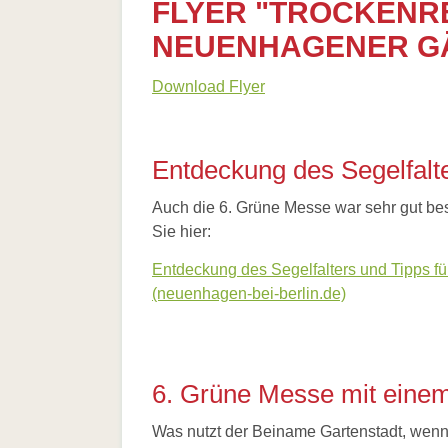
FLYER "TROCKENR
Hilfe
Literatur
NEUENHAGENER G
Links
Bienenfreundlich
Download Flyer
Gärtnern
Allgemein
Links
Entdeckung des Segelfalte
Biologische
Vielfalt
Auch die 6. Grüne Messe war sehr gut bes
Sie hier:
Entdeckung des Segelfalters und Tipps f
(neuenhagen-bei-berlin.de)
6. Grüne Messe mit einem
Was nutzt der Beiname Gartenstadt, wenn 