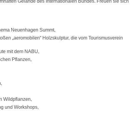
aumhaften Gelände des Internationalen Bundes. Freuen sie sich
m Thema Neuenhagen Summt,
roßen „aeromobilen“ Holzskulptur, die vom Tourismusverein
ute mit dem NABU,
ichen Pflanzen,
,
n Wildpflanzen,
ng und Workshops,